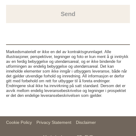
Send
Markedsmateriell er ikke en del av kontraktsgrunnlaget. Alle
illustrasjoner, perspektiver, tegninger og foto er kun ment å gi inntrykk
av en ferdig bebyggelse og utendørsareal, og er ikke bindende for
utformingen av endelig bebyggelse og utendørsareal. Det kan
inneholde elementer som ikke inngår i utbyggers leveranse, både når
det gjelder utvendige forhold og innredning. All informasjon er derfor
gitt med forbehold om rett for utbygger til å foreta endringer.
Endringene skal ikke ha innvirkning på satt standard. Dersom det er
avvik mellom endelig leveransebeskrivelse og tegninger i prospektet
er det den endelige leveransebeskrivelsen som gjelder.
Cookie Policy
Privacy Statement
Disclaimer