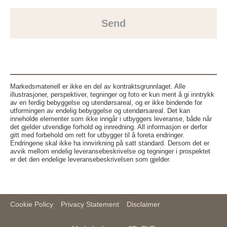
Send
Markedsmateriell er ikke en del av kontraktsgrunnlaget. Alle
illustrasjoner, perspektiver, tegninger og foto er kun ment å gi inntrykk
av en ferdig bebyggelse og utendørsareal, og er ikke bindende for
utformingen av endelig bebyggelse og utendørsareal. Det kan
inneholde elementer som ikke inngår i utbyggers leveranse, både når
det gjelder utvendige forhold og innredning. All informasjon er derfor
gitt med forbehold om rett for utbygger til å foreta endringer.
Endringene skal ikke ha innvirkning på satt standard. Dersom det er
avvik mellom endelig leveransebeskrivelse og tegninger i prospektet
er det den endelige leveransebeskrivelsen som gjelder.
Cookie Policy
Privacy Statement
Disclaimer