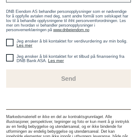
DNB Eiendom AS behandler personopplysninger som er nødvendige
for å oppfylle avtalen med deg, samt andre formål som selskapet har
lov til å behandle opplysningene til ihht personvernforordningen. Les
mer om hvordan vi behandler personopplysninger i
personvernerklæringen på
www.dnbeiendom.no
Jeg ønsker å bli kontaktet for verdivurdering av min bolig.
Les mer
Jeg ønsker å bli kontaktet for et tilbud på finansering fra
DNB Bank ASA.
Les mer
Send
Markedsmateriell er ikke en del av kontraktsgrunnlaget. Alle
illustrasjoner, perspektiver, tegninger og foto er kun ment å gi inntrykk
av en ferdig bebyggelse og utendørsareal, og er ikke bindende for
utformingen av endelig bebyggelse og utendørsareal. Det kan
inneholde elementer som ikke inngår i utbyggers leveranse, både når