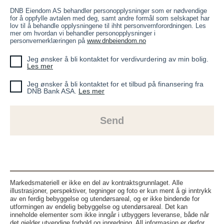
DNB Eiendom AS behandler personopplysninger som er nødvendige
for å oppfylle avtalen med deg, samt andre formål som selskapet har
lov til å behandle opplysningene til ihht personvernforordningen. Les
mer om hvordan vi behandler personopplysninger i
personvernerklæringen på
www.dnbeiendom.no
Jeg ønsker å bli kontaktet for verdivurdering av min bolig.
Les mer
Jeg ønsker å bli kontaktet for et tilbud på finansering fra
DNB Bank ASA.
Les mer
Send
Markedsmateriell er ikke en del av kontraktsgrunnlaget. Alle
illustrasjoner, perspektiver, tegninger og foto er kun ment å gi inntrykk
av en ferdig bebyggelse og utendørsareal, og er ikke bindende for
utformingen av endelig bebyggelse og utendørsareal. Det kan
inneholde elementer som ikke inngår i utbyggers leveranse, både når
det gjelder utvendige forhold og innredning. All informasjon er derfor