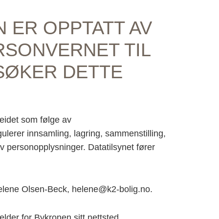
N ER OPPTATT AV
RSONVERNET TIL
SØKER DETTE
eidet som følge av
lerer innsamling, lagring, sammenstilling,
v personopplysninger. Datatilsynet fører
elene Olsen-Beck, helene@k2-bolig.no.
der for Bykronen sitt nettsted,