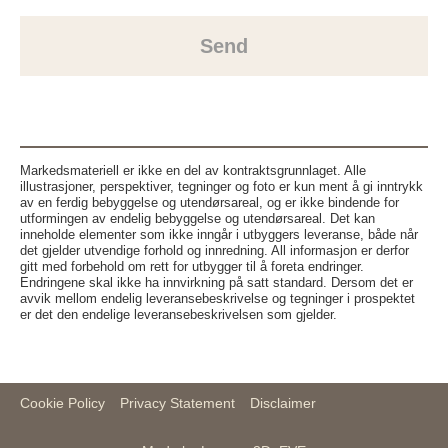
Send
Markedsmateriell er ikke en del av kontraktsgrunnlaget. Alle
illustrasjoner, perspektiver, tegninger og foto er kun ment å gi inntrykk
av en ferdig bebyggelse og utendørsareal, og er ikke bindende for
utformingen av endelig bebyggelse og utendørsareal. Det kan
inneholde elementer som ikke inngår i utbyggers leveranse, både når
det gjelder utvendige forhold og innredning. All informasjon er derfor
gitt med forbehold om rett for utbygger til å foreta endringer.
Endringene skal ikke ha innvirkning på satt standard. Dersom det er
avvik mellom endelig leveransebeskrivelse og tegninger i prospektet
er det den endelige leveransebeskrivelsen som gjelder.
Cookie Policy
Privacy Statement
Disclaimer