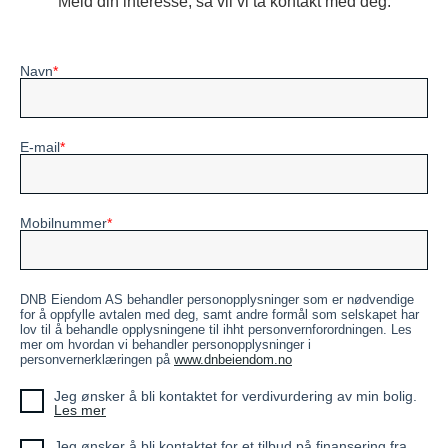
Meld din interesse, så vil vi ta kontakt med deg.
Navn
E-mail
Mobilnummer
DNB Eiendom AS behandler personopplysninger som er nødvendige
for å oppfylle avtalen med deg, samt andre formål som selskapet har
lov til å behandle opplysningene til ihht personvernforordningen. Les
mer om hvordan vi behandler personopplysninger i
personvernerklæringen på
www.dnbeiendom.no
Jeg ønsker å bli kontaktet for verdivurdering av min bolig.
Les mer
Jeg ønsker å bli kontaktet for et tilbud på finansering fra